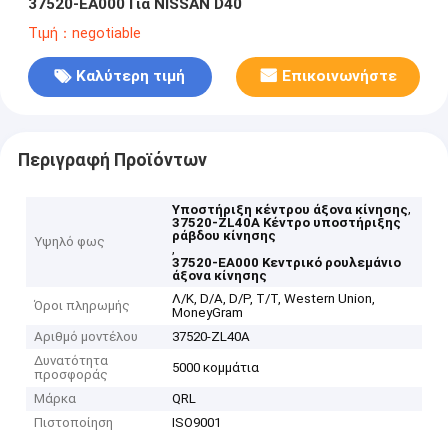
37520-EA000 Για NISSAN D40
Τιμή：negotiable
Καλύτερη τιμή
Επικοινωνήστε
Περιγραφή Προϊόντων
,
Υποστήριξη κέντρου άξονα κίνησης
37520-ZL40A Κέντρο υποστήριξης
ράβδου κίνησης
Υψηλό φως
,
37520-EA000 Κεντρικό ρουλεμάνιο
άξονα κίνησης
Λ/Κ, D/A, D/P, T/T, Western Union,
Όροι πληρωμής
MoneyGram
Αριθμό μοντέλου
37520-ZL40A
Δυνατότητα
5000 κομμάτια
προσφοράς
Μάρκα
QRL
Πιστοποίηση
ISO9001