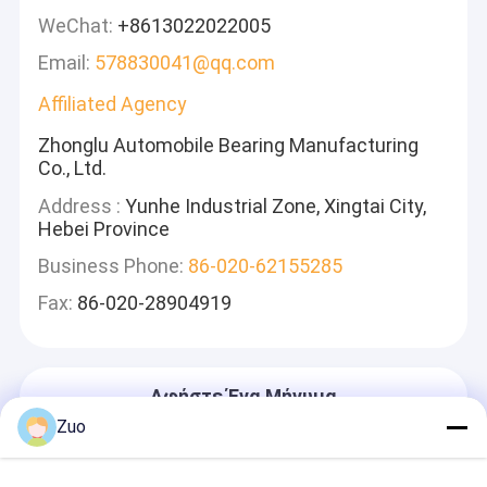
WeChat:
+8613022022005
Email:
578830041@qq.com
Affiliated Agency
Zhonglu Automobile Bearing Manufacturing
Co., Ltd.
Address :
Yunhe Industrial Zone, Xingtai City,
Hebei Province
Business Phone:
86-020-62155285
Fax:
86-020-28904919
Αφήστε Ένα Μήνυμα
Θα Απαντήσουμε Γρήγορα
Zuo