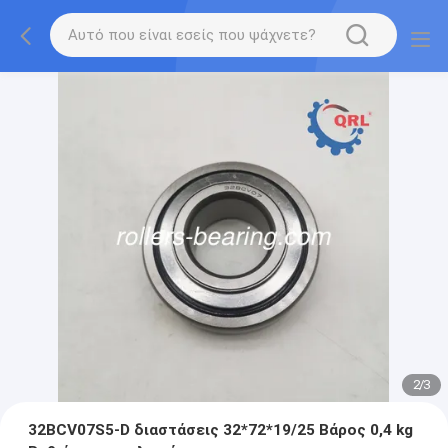
2
/
3
32BCV07S5-D διαστάσεις 32*72*19/25 Βάρος 0,4 kg