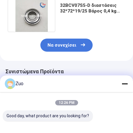
32BCV07S5-D διαστάσεις
32*72*19/25 Βάρος 0,4 kg
Βαθιά στρογγυλοφόρα
Να συνεχίσει
Συνιστώμενα Προϊόντα
Zuo
12:26 PM
Good day, what product are you looking for?
ΤΜ-SC 0788
Συσκευές για την
6203-2RS1 Βα