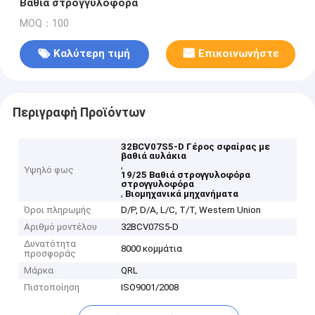
Βαθιά στρογγυλοφόρα
MOQ：100
Καλύτερη τιμή
Επικοινωνήστε
Περιγραφή Προϊόντων
32BCV07S5-D Γέρος σφαίρας με
βαθιά αυλάκια
,
Υψηλό φως
19/25 Βαθιά στρογγυλοφόρα
στρογγυλοφόρα
,
Βιομηχανικά μηχανήματα
Όροι πληρωμής
D/P, D/A, L/C, T/T, Western Union
Αριθμό μοντέλου
32BCV07S5-D
Δυνατότητα
8000 κομμάτια
προσφοράς
Μάρκα
QRL
Πιστοποίηση
ISO9001/2008