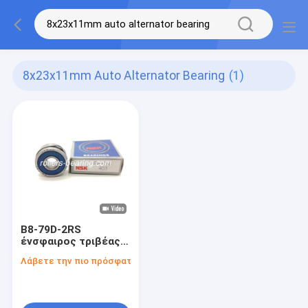
8x23x11mm Auto Alternator Bearing
(1)
B8-79D-2RS
ένσφαιρος τριβέας
χάλυβα χρωμίου
Λάβετε την πιο πρόσφατη τιμή
8x23x11mm
αυτόματος
εναλλάκτης C5 που
αντέχει 0.07KG