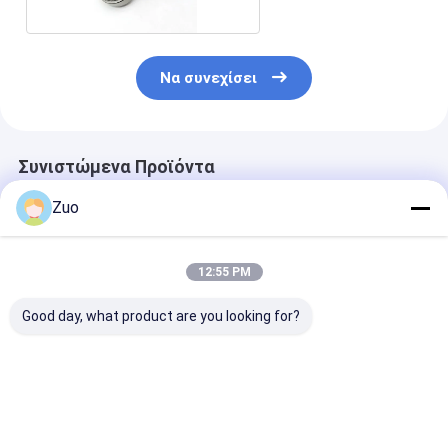
Να συνεχίσει
Συνιστώμενα Προϊόντα
Zuo
12:55 PM
Good day, what product are you looking for?
ΤΜ-SC 0788
Συσκευές για την
6203-2RS1 Βα
NRCS40PX1 Βαθιά
παραγωγή
σχισμή σφαίρ
σχισμή στροφικά
ηλεκτρικών
17x40x12 mm 
ρουλεμάνια μονής
συσσωρευτών
τύπος σφραγί
σειράς
Καλύτερη τιμή
Καλύτερη τιμή
Καλύτερη 
35X80X24mm