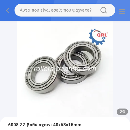
2
/
3
6008 ZZ βαθύ σχοινί 40x68x15mm