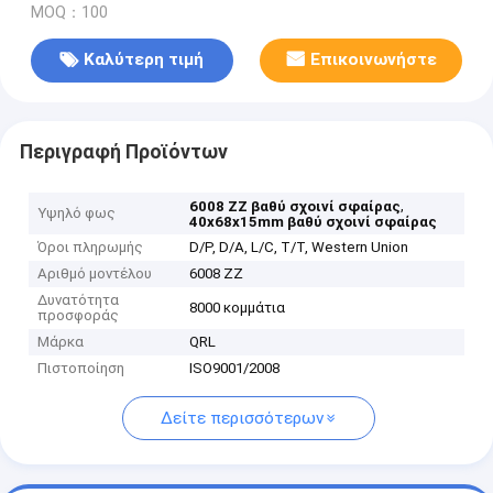
MOQ：100
Καλύτερη τιμή
Επικοινωνήστε
Περιγραφή Προϊόντων
,
6008 ZZ βαθύ σχοινί σφαίρας
Υψηλό φως
40x68x15mm βαθύ σχοινί σφαίρας
Όροι πληρωμής
D/P, D/A, L/C, T/T, Western Union
Αριθμό μοντέλου
6008 ZZ
Δυνατότητα
8000 κομμάτια
προσφοράς
Μάρκα
QRL
Πιστοποίηση
ISO9001/2008
Δείτε περισσότερων