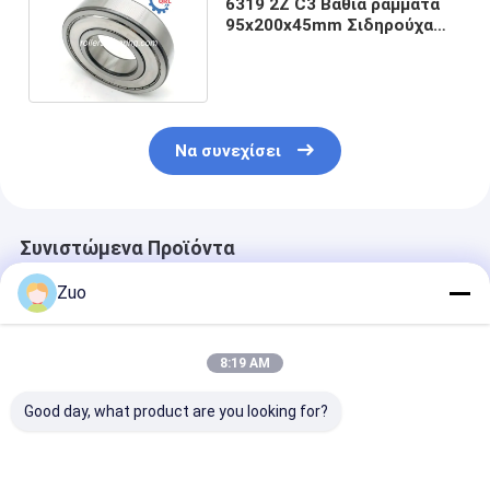
6319 2Z C3 Βαθιά ράμματα
95x200x45mm Σιδηρούχα
σφραγισμένα δομή
Να συνεχίσει
Συνιστώμενα Προϊόντα
Zuo
8:19 AM
Good day, what product are you looking for?
ΤΜ-SC 0788
Συσκευές για την
6203-2RS1 Βα
NRCS40PX1 Βαθιά
παραγωγή
σχισμή σφαίρ