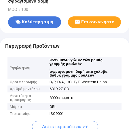
σφραγισμένα δομή
MOQ：100
Καλύτερη τιμή
Επικοινωνήστε
Περιγραφή Προϊόντων
95x200x45 χιλιοστών βαθύς
γραμμής ρουλεάν
Υψηλό φως
,
σφραγισμένη δομή από χάλυβα
βαθύς γραμμής ρουλεάν
Όροι πληρωμής
D/P, D/A, L/C, T/T, Western Union
Αριθμό μοντέλου
6319 2Z C3
Δυνατότητα
8000 κομμάτια
προσφοράς
Μάρκα
QRL
Πιστοποίηση
ISO9001
Δείτε περισσότερων