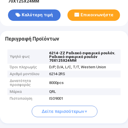
70X125X24MM
Καλύτερη τιμή
Επικοινωνήστε
Περιγραφή Προϊόντων
,
6214-ZZ Ραδιακό σφαιρικό ρουλέν
Υψηλό φως
Ραδιακό σφαιρικό ρουλέν
70X125X24MM
Όροι πληρωμής
D/P, D/A, L/C, T/T, Western Union
Αριθμό μοντέλου
6214-2RS
Δυνατότητα
8000pcs
προσφοράς
Μάρκα
QRL
Πιστοποίηση
ISO9001
Δείτε περισσότερων