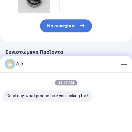
Να συνεχίσει
Συνιστώμενα Προϊόντα
Zuo
11:47 AM
Good day, what product are you looking for?
ΤΜ-SC 0788
Συσκευές για την
6203-2RS1 Βα
NRCS40PX1 Βαθιά
παραγωγή
σχισμή σφαίρ
σχισμή στροφικά
ηλεκτρικών
17x40x12 mm 
ρουλεμάνια μονής
συσσωρευτών
τύπος σφραγί
σειράς
Καλύτερη τιμή
Καλύτερη τιμή
Καλύτερη 
35X80X24mm