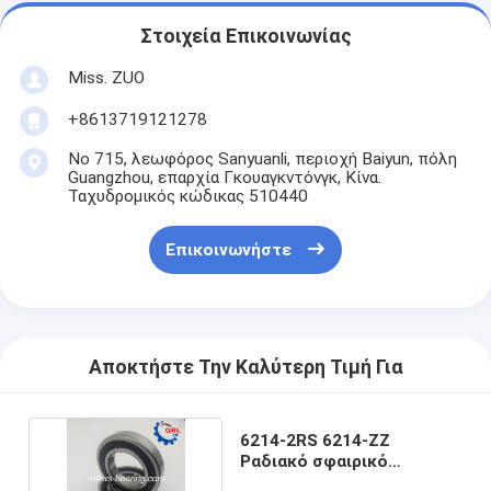
Στοιχεία Επικοινωνίας
Miss. ZUO
+8613719121278
Νο 715, λεωφόρος Sanyuanli, περιοχή Baiyun, πόλη
Guangzhou, επαρχία Γκουαγκντόνγκ, Κίνα.
Ταχυδρομικός κώδικας 510440
Επικοινωνήστε
Αποκτήστε Την Καλύτερη Τιμή Για
6214-2RS 6214-ZZ
Ραδιακό σφαιρικό
ρουλεμάν 70X125X24MM