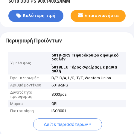
6018 DDU P5 90X140X24MM
Καλύτερη τιμή
Επικοινωνήστε
Περιγραφή Προϊόντων
6018-2RS Γεφυρόκρυφο σφαιρικό
ρουλέν
Υψηλό φως
,
6018LLU Γέρος σφαίρας με βαθιά
αυλή
Όροι πληρωμής
D/P, D/A, L/C, T/T, Western Union
Αριθμό μοντέλου
6018-2RS
Δυνατότητα
8000pcs
προσφοράς
Μάρκα
QRL
Πιστοποίηση
ISO9001
Δείτε περισσότερων