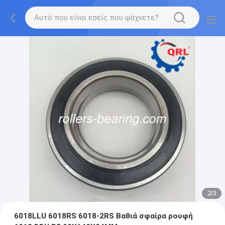
2
/
3
6018LLU 6018RS 6018-2RS Βαθιά σφαίρα ρουφή