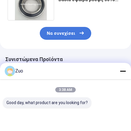
DDU P5 90X140X24MM
Να συνεχίσει
Συνιστώμενα Προϊόντα
Zuo
3:38 AM
Good day, what product are you looking for?
ΤΜ-SC 0788
Συσκευές για την
6203-2RS1 Βα
NRCS40PX1 Βαθιά
παραγωγή
σχισμή σφαίρ
σχισμή στροφικά
ηλεκτρικών
17x40x12 mm 
ρουλεμάνια μονής
συσσωρευτών
τύπος σφραγί