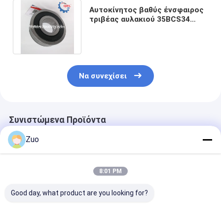
Αυτοκίνητος βαθύς ένσφαιρος
τριβέας αυλακιού 35BCS34
-2MT2N 35x85x23mm 90363-
35039
Να συνεχίσει
Συνιστώμενα Προϊόντα
Zuo
8:01 PM
Good day, what product are you looking for?
ΤΜ-SC 0788
Συσκευές για την
6203-2RS1 Βα