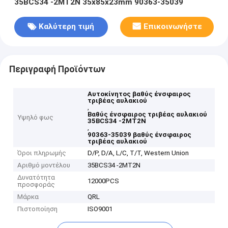
35BCS34 -2MT2N 35x85x23mm 90363-35039
Καλύτερη τιμή
Επικοινωνήστε
Περιγραφή Προϊόντων
Αυτοκίνητος βαθύς ένσφαιρος
τριβέας αυλακιού
,
Βαθύς ένσφαιρος τριβέας αυλακιού
Υψηλό φως
35BCS34 -2MT2N
,
90363-35039 βαθύς ένσφαιρος
τριβέας αυλακιού
Όροι πληρωμής
D/P, D/A, L/C, T/T, Western Union
Αριθμό μοντέλου
35BCS34 -2MT2N
Δυνατότητα
12000PCS
προσφοράς
Μάρκα
QRL
Πιστοποίηση
ISO9001