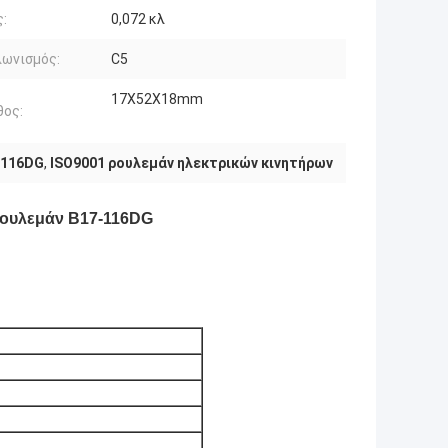
:
0,072 κλ
λωνισμός:
C5
17X52X18mm
θος:
-116DG
,
ISO9001 ρουλεμάν ηλεκτρικών κινητήρων
ρουλεμάν B17-116DG