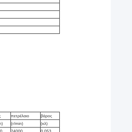
ς
πετρέλαιο
βάρος
n)
(r/min)
(κλ)
0
24000
0,053