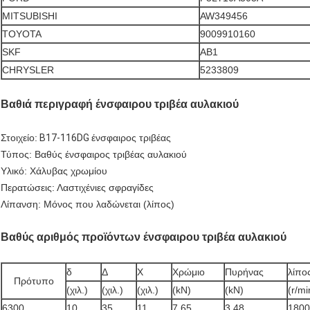
MITSUBISHI
AW349456
TOYOTA
9009910160
SKF
AB1
CHRYSLER
5233809
Βαθιά περιγραφή ένσφαιρου τριβέα αυλακιού
Στοιχείο:
B17-116DG
ένσφαιρος τριβέας
Τύπος: Βαθύς ένσφαιρος τριβέας αυλακιού
Υλικό: Χάλυβας χρωμίου
Περατώσεις: Λαστιχένιες σφραγίδες
Λίπανση: Μόνος που λαδώνεται (λίπος)
Βαθύς αριθμός προϊόντων ένσφαιρου τριβέα αυλακιού
δ
Δ
Χ
Χρώμιο
Πυρήνας
λίπο
Πρότυπο
(χιλ.)
(χιλ.)
(χιλ.)
(kN)
(kN)
(r/mi
6300
10
35
11
7.65
3.48
1800