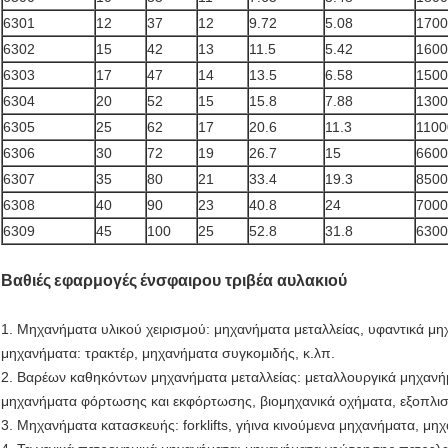
6301
12
37
12
9.72
5.08
1700
6302
15
42
13
11.5
5.42
1600
6303
17
47
14
13.5
6.58
1500
6304
20
52
15
15.8
7.88
1300
6305
25
62
17
20.6
11.3
1100
6306
30
72
19
26.7
15
6600
6307
35
80
21
33.4
19.3
8500
6308
40
90
23
40.8
24
7000
6309
45
100
25
52.8
31.8
6300
Βαθιές
εφαρμογές
ένσφαιρου τριβέα αυλακιού
1. Μηχανήματα υλικού χειρισμού: μηχανήματα μεταλλείας, υφαντικά μ
μηχανήματα: τρακτέρ, μηχανήματα συγκομιδής, κ.λπ.
2. Βαρέων καθηκόντων μηχανήματα μεταλλείας: μεταλλουργικά μηχανή
μηχανήματα φόρτωσης και εκφόρτωσης, βιομηχανικά οχήματα, εξοπλισμ
3. Μηχανήματα κατασκευής: forklifts, γήινα κινούμενα μηχανήματα, μ