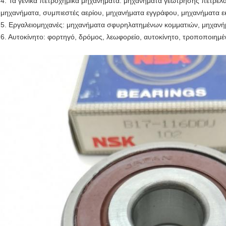
4. Τα γενικά πετροχημικά μηχανήματα: μηχανήματα γεώτρησης πετρελα
μηχανήματα, συμπιεστές αερίου, μηχανήματα εγγράφου, μηχανήματα ε
5. Εργαλειομηχανές: μηχανήματα σφυρηλατημένων κομματιών, μηχανήμ
6. Αυτοκίνητο: φορτηγό, δρόμος, λεωφορείο, αυτοκίνητο, τροποποιημέν