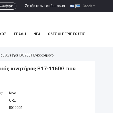
Ζητήστε ένα απόσπασμα
|
Greek
Αναζήτηση
ΧΟΣ
ΕΠΑΦΉ
ΝΈΑ
ΌΛΕΣ ΟΙ ΠΕΡΙΠΤΏΣΕΙΣ
ου Αντέχει ISO9001 Εγκεκριμένο
κός κινητήρας B17-116DG που
ς:
Κίνα
QRL
ISO9001