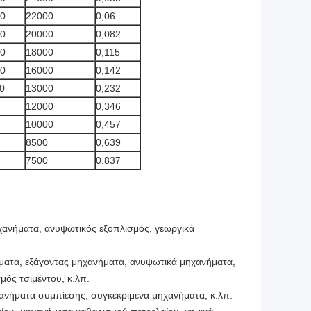
0
22000
0,06
0
20000
0,082
0
18000
0,115
0
16000
0,142
0
13000
0,232
12000
0,346
10000
0,457
8500
0,639
7500
0,837
ηχανήματα, ανυψωτικός εξοπλισμός, γεωργικά
ματα, εξάγοντας μηχανήματα, ανυψωτικά μηχανήματα,
ός τσιμέντου, κ.λπ.
ηχανήματα συμπίεσης, συγκεκριμένα μηχανήματα, κ.λπ.