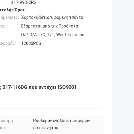
:
B17-99D-2RS
τολής Όροι:
ομέρειες:
Χαρτοκιβώτιο/υφαμένη τσάντα
ης:
Εξαρτάται από την Ποσότητα
D/P, D/A, L/C, T/T, Western Union
σφοράς:
12000PCS
ς B17-116DG που αντέχει ISO9001
μόσιμα
Ρουλεμάν εναλλακτών μερών
πα::
αυτοκινήτου