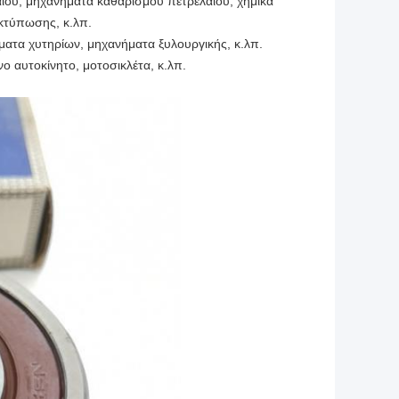
ίου, μηχανήματα καθαρισμού πετρελαίου, χημικά
κτύπωσης, κ.λπ.
ατα χυτηρίων, μηχανήματα ξυλουργικής, κ.λπ.
ο αυτοκίνητο, μοτοσικλέτα, κ.λπ.