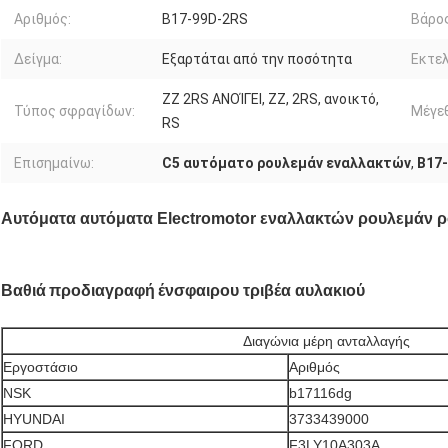
Αριθμός:
B17-99D-2RS
Βάρος
Δείγμα:
Εξαρτάται από την ποσότητα
Εκτε
ZZ 2RS ΑΝΟΊΓΕΙ, ZZ, 2RS, ανοικτό,
Τύπος σφραγίδων:
Μέγε
RS
Επισημαίνω:
C5 αυτόματο ρουλεμάν εναλλακτών
,
B17
Αυτόματα αυτόματα Electromotor εναλλακτών ρουλεμάν 
Βαθιά
προδιαγραφή
ένσφαιρου τριβέα αυλακιού
Διαγώνια μέρη ανταλλαγής
Εργοστάσιο
Αριθμός
NSK
b17116dg
HYUNDAI
3733439000
FORD
F3LY10A303A