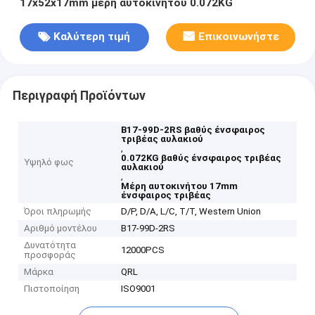
17x52x17mm μέρη αυτοκινήτου 0.072KG
Καλύτερη τιμή
Επικοινωνήστε
Περιγραφή Προϊόντων
B17-99D-2RS βαθύς ένσφαιρος
τριβέας αυλακιού
,
0.072KG βαθύς ένσφαιρος τριβέας
Υψηλό φως
αυλακιού
,
Μέρη αυτοκινήτου 17mm
ένσφαιρος τριβέας
Όροι πληρωμής
D/P, D/A, L/C, T/T, Western Union
Αριθμό μοντέλου
B17-99D-2RS
Δυνατότητα
12000PCS
προσφοράς
Μάρκα
QRL
Πιστοποίηση
ISO9001