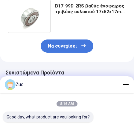
B17-99D-2RS βαθύς ένσφαιρος
τριβέας αυλακιού 17x52x17mm
μέρη αυτοκινήτου 0.072KG
Να συνεχίσει
Συνιστώμενα Προϊόντα
Zuo
8:16 AM
Good day, what product are you looking for?
ΤΜ-SC 0788
Συσκευές για την
6203-2RS1 Βα