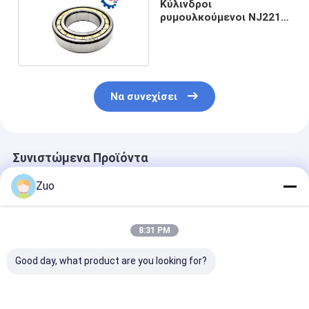
Κύλινδροι
ρυμουλκούμενοι NJ2216
EM 80x140x33 mm
Να συνεχίσει
Συνιστώμενα Προϊόντα
Zuo
8:31 PM
Good day, what product are you looking for?
M35-3 35X95X27MM
CRB 809020 F-
NU206EM
Ραδιακά κυλινδρικά
809020 κυλινδρικό
30x62x16mm 