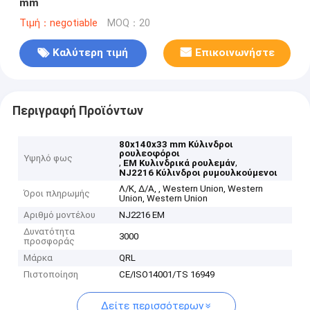
mm
Τιμή：negotiable
MOQ：20
Καλύτερη τιμή
Επικοινωνήστε
Περιγραφή Προϊόντων
80x140x33 mm Κύλινδροι
ρουλεοφόροι
Υψηλό φως
,
,
EM Κυλινδρικά ρουλεμάν
NJ2216 Κύλινδροι ρυμουλκούμενοι
Λ/Κ, Δ/Α, , Western Union, Western
Όροι πληρωμής
Union, Western Union
Αριθμό μοντέλου
NJ2216 EM
Δυνατότητα
3000
προσφοράς
Μάρκα
QRL
Πιστοποίηση
CE/ISO14001/TS 16949
Δείτε περισσότερων