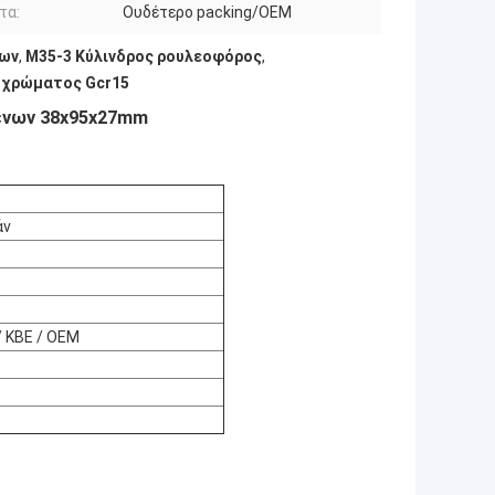
τα:
Ουδέτερο packing/OEM
ρων
,
Μ35-3 Κύλινδρος ρουλεοφόρος
,
ύ χρώματος Gcr15
ενων 38x95x27mm
άν
/ KBE / OEM