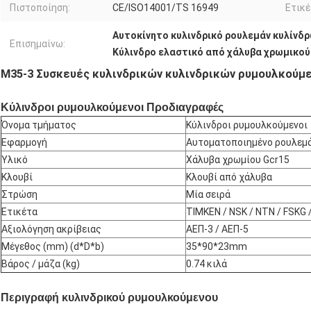
Πιστοποίηση:
CE/ISO14001/TS 16949
Ετικέ
Αυτοκίνητο κυλινδρικό ρουλεμάν κυλίνδ
Επισημαίνω:
Κύλινδρο ελαστικό από χάλυβα χρωμικο
M35-3 Συσκευές κυλινδρικών κυλινδρικών ρυμουλκούμ
Κύλινδροι ρυμουλκούμενοι
Προδιαγραφές
Όνομα τμήματος
Κύλινδροι ρυμουλκούμενοι
Εφαρμογή
Αυτοματοποιημένο ρουλεμ
Υλικό
Χάλυβα χρωμίου Gcr15
Κλουβί
Κλουβί από χάλυβα
Στρώση
Μία σειρά
Ετικέτα
TIMKEN / NSK / NTN / FSKG 
Αξιολόγηση ακρίβειας
ΑΕΠ-3 / ΑΕΠ-5
Μέγεθος (mm) (d*D*b)
35*90*23mm
Βάρος / μάζα (kg)
0.74 κιλά
Περιγραφή κυλινδρικού ρυμουλκούμενου