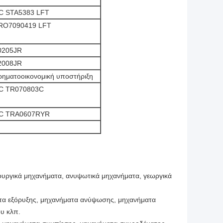
C STA5383 LFT
RO7090419 LFT
0205JR
2008JR
ρηματοοικονομική υποστήριξη
C TR070803C
C TRA0607RYR
υργικά μηχανήματα, ανυψωτικά μηχανήματα, γεωργικά
ατα εξόρυξης, μηχανήματα ανύψωσης, μηχανήματα
υ κλπ.