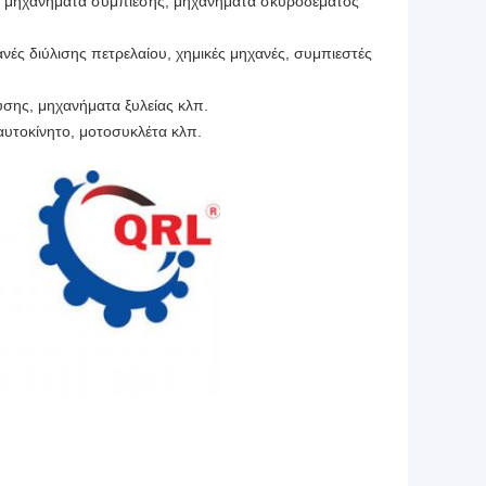
, μηχανήματα συμπίεσης, μηχανήματα σκυροδέματος
νές διύλισης πετρελαίου, χημικές μηχανές, συμπιεστές
σης, μηχανήματα ξυλείας κλπ.
αυτοκίνητο, μοτοσυκλέτα κλπ.