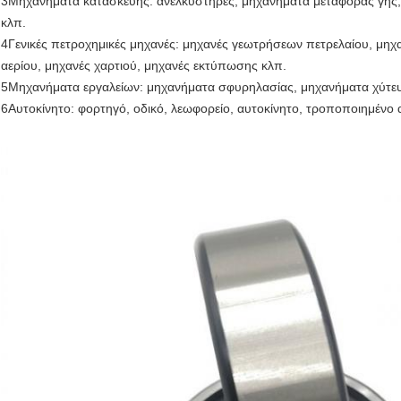
3Μηχανήματα κατασκευής: ανελκυστήρες, μηχανήματα μεταφοράς γης
κλπ.
4Γενικές πετροχημικές μηχανές: μηχανές γεωτρήσεων πετρελαίου, μηχα
αερίου, μηχανές χαρτιού, μηχανές εκτύπωσης κλπ.
5Μηχανήματα εργαλείων: μηχανήματα σφυρηλασίας, μηχανήματα χύτευ
6Αυτοκίνητο: φορτηγό, οδικό, λεωφορείο, αυτοκίνητο, τροποποιημένο 