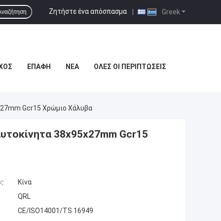
Ζητήστε ένα απόσπασμα
|
Greek
Αναζήτηση
ΧΟΣ
ΕΠΑΦΉ
ΝΈΑ
ΌΛΕΣ ΟΙ ΠΕΡΙΠΤΏΣΕΙΣ
5x27mm Gcr15 Χρώμιο Χάλυβα
αυτοκίνητα 38x95x27mm Gcr15
ς:
Κίνα
QRL
CE/ISO14001/TS 16949