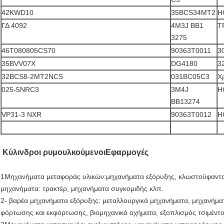
42KWD10
35BCS34MT2
H
ΓΔ 4092
4M3J BB1
T
3275
46T080805CS70
90363T0011
3
35BVV07X
DG4180
3
32BCS8-2MT2NCS
031BC05C3
Χ
025-5NRC3
3M4J
H
BB13274
VP31-3 NXR
90363T0012
H
Κύλινδροι ρυμουλκούμενοι
Εφαρμογές
1Μηχανήματα μεταφοράς υλικών:μηχανήματα εξόρυξης, κλωστοϋφαντο
μηχανήματα: τρακτέρ, μηχανήματα συγκομιδής κλπ.
2- βαρέα μηχανήματα εξόρυξης: μεταλλουργικά μηχανήματα, μηχανήμ
φόρτωσης και εκφόρτωσης, βιομηχανικά οχήματα, εξοπλισμός τσιμέντο