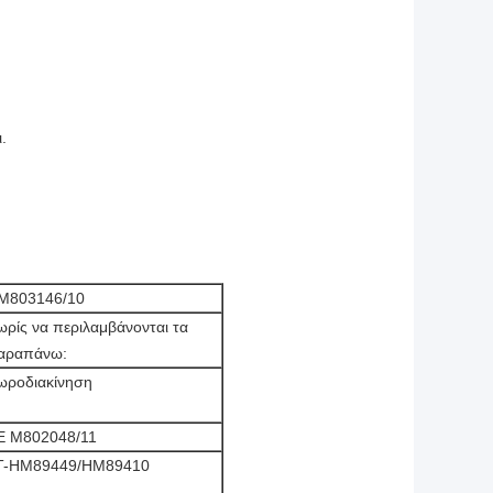
.
M803146/10
ωρίς να περιλαμβάνονται τα
αραπάνω:
ωροδιακίνηση
Ε M802048/11
T-HM89449/HM89410