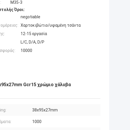
:
M35-3
τολής Όροι:
negotiable
ομέρειες:
Χαρτοκιβώτιο/υφαμένη τσάντα
ης:
12-15 εργασία
L/C, D/A, D/P
σφοράς:
10000
8x95x27mm Gcr15 χρώμιο χάλυβα
ing:
38x95x27mm
έματα:
1000