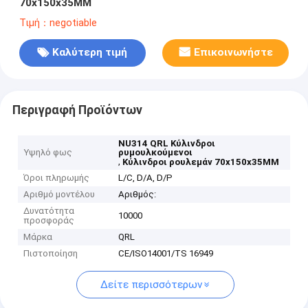
70x150x35MM
Τιμή：negotiable
Καλύτερη τιμή
Επικοινωνήστε
Περιγραφή Προϊόντων
NU314 QRL Κύλινδροι
Υψηλό φως
ρυμουλκούμενοι
,
Κύλινδροι ρουλεμάν 70x150x35MM
Όροι πληρωμής
L/C, D/A, D/P
Αριθμό μοντέλου
Αριθμός:
Δυνατότητα
10000
προσφοράς
Μάρκα
QRL
Πιστοποίηση
CE/ISO14001/TS 16949
Δείτε περισσότερων