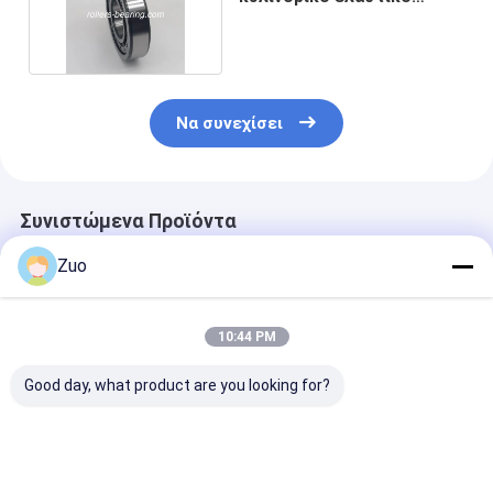
κυλίνδρου 70x150x35MM
Να συνεχίσει
Συνιστώμενα Προϊόντα
Zuo
10:44 PM
Good day, what product are you looking for?
M35-3 35X95X27MM
CRB 809020 F-
NU206EM
Ραδιακά κυλινδρικά
809020 κυλινδρικό
30x62x16mm 
ρουλεμάνια για
ελαστικό για
κυλινδρικό
ανεμογεννήτριες
μοτοσυκλέτα Honda
ελαστικό κυλ