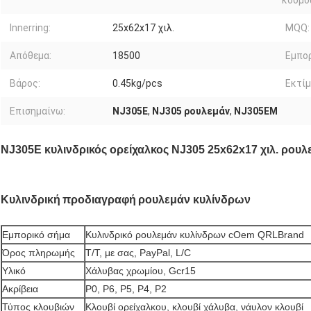
κόσμο
Innerring:
25x62x17 χιλ.
MQQ:
Απόθεμα:
18500
Εμπορ
Βάρος:
0.45kg/pcs
Εκτίμ
Επισημαίνω:
NJ305E
,
NJ305 ρουλεμάν
,
NJ305EM
NJ305E κυλινδρικός ορείχαλκος NJ305 25x62x17 χιλ. ρου
Κυλινδρική
προδιαγραφή
ρουλεμάν
κυλίνδρων
Εμπορικό σήμα
Κυλινδρικό ρουλεμάν κυλίνδρων cOem QRLBrand
Όρος πληρωμής
T/T, με σας, PayPal, L/C
Υλικό
Χάλυβας χρωμίου, Gcr15
Ακρίβεια
P0, P6, P5, P4, P2
Τύπος κλουβιών
Κλουβί ορείχαλκου, κλουβί χάλυβα, νάυλον κλουβί