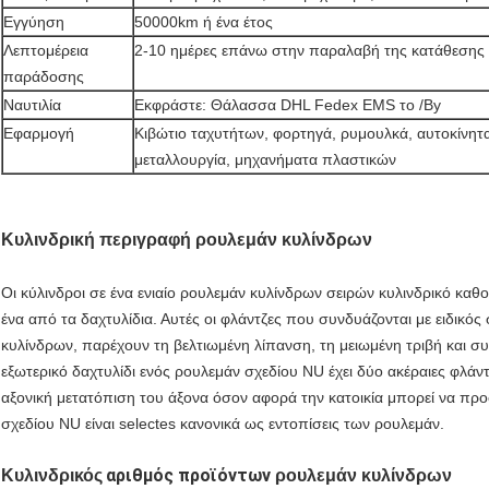
Εγγύηση
50000km ή ένα έτος
Λεπτομέρεια
2-10 ημέρες επάνω στην παραλαβή της κατάθεσης
παράδοσης
Ναυτιλία
Εκφράστε: Θάλασσα DHL Fedex EMS το /By
Εφαρμογή
Κιβώτιο ταχυτήτων, φορτηγά, ρυμουλκά, αυτοκίνητ
μεταλλουργία, μηχανήματα πλαστικών
Κυλινδρική περιγραφή ρουλεμάν κυλίνδρων
Οι κύλινδροι σε ένα ενιαίο ρουλεμάν κυλίνδρων σειρών κυλινδρικό κα
ένα από τα δαχτυλίδια. Αυτές οι φλάντζες που συνδυάζονται με ειδικός
κυλίνδρων, παρέχουν τη βελτιωμένη λίπανση, τη μειωμένη τριβή και 
εξωτερικό δαχτυλίδι ενός ρουλεμάν σχεδίου NU έχει δύο ακέραιες φλάντζ
αξονική μετατόπιση του άξονα όσον αφορά την κατοικία μπορεί να προ
σχεδίου NU είναι selectes κανονικά ως εντοπίσεις των ρουλεμάν.
αριθμός προϊόντων
Κυλινδρικός
ρουλεμάν κυλίνδρων