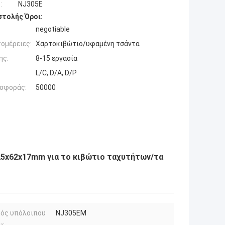
:
NJ305E
τολής Όροι:
negotiable
ομέρειες:
Χαρτοκιβώτιο/υφαμένη τσάντα
ης:
8-15 εργασία
L/C, D/A, D/P
σφοράς:
50000
25x62x17mm για το κιβώτιο ταχυτήτων/τα
μός υπόλοιπου
NJ305EM