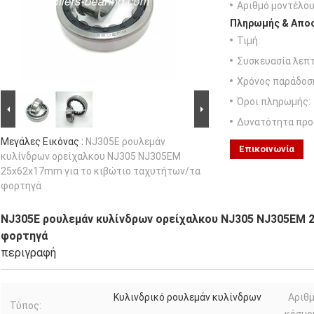
Αριθμό μοντέλου
Πληρωμής & Αποσ
Τιμή:
Συσκευασία λεπτ
Χρόνος παράδοσ
Όροι πληρωμής:
Δυνατότητα προ
Μεγάλες Εικόνας :
NJ305E ρουλεμάν
Επικοινωνία
κυλίνδρων ορείχαλκου NJ305 NJ305EM
25x62x17mm για το κιβώτιο ταχυτήτων/τα
φορτηγά
NJ305E ρουλεμάν κυλίνδρων ορείχαλκου NJ305 NJ305EM 
φορτηγά
περιγραφή
Κυλινδρικό ρουλεμάν κυλίνδρων
Αριθ
Τύπος: