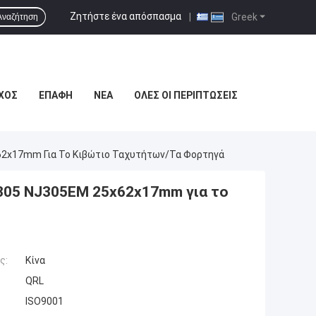
Ζητήστε ένα απόσπασμα
|
Greek
Αναζήτηση
ΧΟΣ
ΕΠΑΦΉ
ΝΈΑ
ΌΛΕΣ ΟΙ ΠΕΡΙΠΤΏΣΕΙΣ
62x17mm Για Το Κιβώτιο Ταχυτήτων/τα Φορτηγά
305 NJ305EM 25x62x17mm για το
ς:
Κίνα
QRL
ISO9001