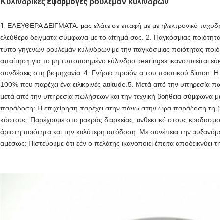
εφαρμογές
Κυλινδρικές
ρουλεμάν κυλίνδρων
1.
ΕΛΕΥΘΕΡΑ ΔΕΙΓΜΑΤΑ: μας ελάτε σε επαφή με με ηλεκτρονικό ταχυδρο
ελεύθερα δείγματα σύμφωνα με το αίτημά σας. 2. Παγκόσμιας ποιότητ
τύπο γηγενών ρουλεμάν κυλίνδρων με την παγκόσμιας ποιότητας ποι
απαίτηση για το μη τυποποιημένο κύλινδρο bearingss ικανοποιείται ε
συνδέσεις στη βιομηχανία. 4. Γνήσια προϊόντα του ποιοτικού Simon: Η
100% που παρέχει ένα ειλικρινές attitude.5. Μετά από την υπηρεσία π
μετά από την υπηρεσία πωλήσεων και την τεχνική βοήθεια σύμφωνα με
παράδοση: Η επιχείρηση παρέχει στην πάνω στην ώρα παράδοση τη β
κόστους: Παρέχουμε στο μακράς διαρκείας, ανθεκτικό στους κραδασμού
άριστη ποιότητα και την καλύτερη απόδοση. Με συνέπεια την αυξανόμ
αμέσως: Πιστεύουμε ότι εάν ο πελάτης ικανοποιεί έπειτα αποδεικνύει τη