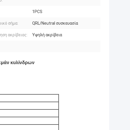
υ:
1PCS
ικό σήμα:
QRL/Neutral συσκευασία
ηση ακρίβειας:
Υψηλή ακρίβεια
λεμάν κυλίνδρων