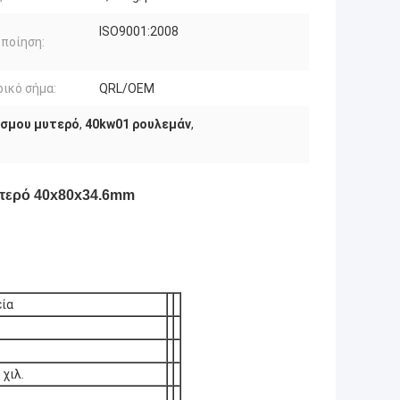
ISO9001:2008
ποίηση:
ικό σήμα:
QRL/OEM
όσμου μυτερό
,
40kw01 ρουλεμάν
,
υτερό 40x80x34.6mm
εία
 χιλ.