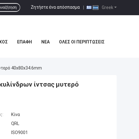
Ζητήστε ένα απόσπασμα
|
Greek
Αναζήτηση
ΧΟΣ
ΕΠΑΦΉ
ΝΈΑ
ΌΛΕΣ ΟΙ ΠΕΡΙΠΤΏΣΕΙΣ
Μυτερό 40x80x34.6mm
κυλίνδρων ίντσας μυτερό
ς:
Κίνα
QRL
ISO9001