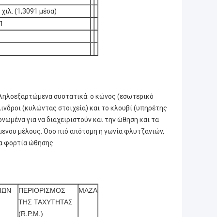
 χιλ. (1,3091 μέσα)
1
ληλοεξαρτώμενα συστατικά: ο κώνος (εσωτερικό
λινδροι (κυλώντας στοιχεία) και το κλουβί (υπηρέτης
νωμένα για να διαχειριστούν και την ώθηση και τα
ενου μέλους. Όσο πιό απότομη η γωνία φλυτζανιών,
α φορτία ώθησης.
ΙΩΝ
ΠΕΡΙΟΡΙΣΜΟΣ
ΜΑΖΑ
ΤΗΣ ΤΑΧΥΤΗΤΑΣ
(R.P.M.)