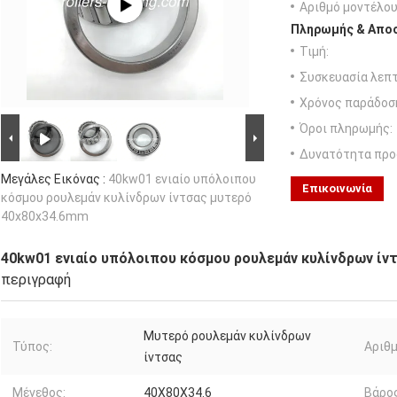
Αριθμό μοντέλου
Πληρωμής & Αποσ
Τιμή:
Συσκευασία λεπτ
Χρόνος παράδοσ
Όροι πληρωμής:
Δυνατότητα προ
Μεγάλες Εικόνας :
40kw01 ενιαίο υπόλοιπου
Επικοινωνία
κόσμου ρουλεμάν κυλίνδρων ίντσας μυτερό
40x80x34.6mm
40kw01 ενιαίο υπόλοιπου κόσμου ρουλεμάν κυλίνδρων ίν
περιγραφή
Μυτερό ρουλεμάν κυλίνδρων
Τύπος:
Αριθμ
ίντσας
Μέγεθος:
40X80X34.6
Βάρος