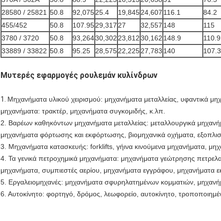
28580 / 25821
50.8
92,075
25.4
19,845
24,607
116.1
84.2
455/452
50.8
107.95
29,317
27
32,557
148
115
3780 / 3720
50.8
93,264
30,302
23,812
30,162
148.9
110.9
33889 / 33822
50.8
95.25
28,575
22,225
27,783
140
107.3
Μυτερές εφαρμογές ρουλεμάν κυλίνδρων
1.
Μηχανήματα υλικού χειρισμού: μηχανήματα μεταλλείας, υφαντικά μη
μηχανήματα: τρακτέρ, μηχανήματα συγκομιδής, κ.λπ.
2. Βαρέων καθηκόντων μηχανήματα μεταλλείας: μεταλλουργικά μηχανή
μηχανήματα φόρτωσης και εκφόρτωσης, βιομηχανικά οχήματα, εξοπλισμ
3. Μηχανήματα κατασκευής: forklifts, γήινα κινούμενα μηχανήματα, μ
4. Τα γενικά πετροχημικά μηχανήματα: μηχανήματα γεώτρησης πετρελα
μηχανήματα, συμπιεστές αερίου, μηχανήματα εγγράφου, μηχανήματα ε
5. Εργαλειομηχανές: μηχανήματα σφυρηλατημένων κομματιών, μηχανήμ
6. Αυτοκίνητο: φορτηγό, δρόμος, λεωφορείο, αυτοκίνητο, τροποποιημέν