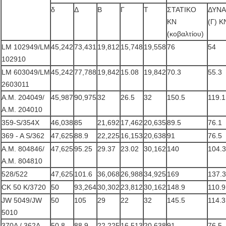
δ
Δ
Β
Γ
Τ
ΣΤΑΤΙΚΟ
ΔΥΝΑ
KN
(Γ) K
(κοβαλτίου)
LM 102949/LM
45,242
73,431
19,812
15,748
19,558
76
54
102910
LM 603049/LM
45,242
77,788
19,842
15.08
19,842
70.3
55.3
2603011
Α.Μ. 204049/
45,987
90,975
32
26.5
32
150.5
119.1
Α.Μ. 204010
359-S/354X
46,038
85
21,692
17,462
20,635
89.5
76.1
369 - Α S/362
47,625
88.9
22,225
16,153
20,638
91
76.5
Α.Μ. 804846/
47,625
95.25
29.37
23.02
30,162
140
104.3
Α.Μ. 804810
528/522
47,625
101.6
36,068
26,988
34,925
169
137.3
CK 50 Κ/3720
50
93,264
30,302
23,812
30,162
148.9
110.9
JW 5049/JW
50
105
29
22
32
145.5
114.3
5010
370A / 362A
50.8
88.9
22,225
16,513
20,638
91
76.5