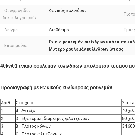
Οι σφραγίδες
Κωνικός κύλινδρος
Πιστο
δακτυλογραφούν::
Δείγμα::
Διαθέσιμο
Εμπορ
Ενιαίο ρουλεμάν κυλίνδρων υπόλοιπου κ
Επισημαίνω:
Μυτερό ρουλεμάν κυλίνδρων ίντσας
40kw01 ενιαίο ρουλεμάν κυλίνδρων υπόλοιπου κόσμου μ
Προδιαγραφή
με κωνικούς κυλίνδρους
ρουλεμάν
Αριθ.
Στοιχείο
Στοιχ
1
d - Άντεξε
40 χιλ.
2
D - Εξωτερική διάμετρος φλυτζανιών
80 χιλ.
3
B - Πλάτος κώνων
34,600
4
C - Πλάτος φλυτζανιών