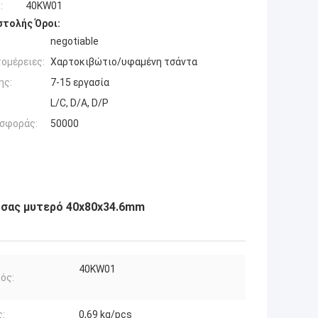
:
40KW01
τολής Όροι:
negotiable
ομέρειες:
Χαρτοκιβώτιο/υφαμένη τσάντα
ης:
7-15 εργασία
L/C, D/A, D/P
σφοράς:
50000
τσας μυτερό 40x80x34.6mm
40KW01
ός:
:
0,69 kg/pcs