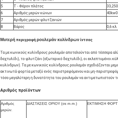
5
T - Φέρον πλάτος
33,250
6
Αριθμός μερών κώνων
40kw0
7
Αριθμός μερών φλυτζανιών
8
Βάρος
0,6 κλ
Μυτερή
ρουλεμάν κυλίνδρων
περιγραφή
ίντσας
Τα με κωνικούς κυλίνδρους ρουλεμάν αποτελούνται από τέσσερα αλ
δαχτυλίδι), το φλυτζάνι (εξωτερικό δαχτυλίδι), οι εκλεπτυμένοι κύ
κυλίνδρων). Τα με κωνικούς κυλίνδρους ρουλεμάν σχεδιάζονται μεμο
ακτινωτά φορτία μεταξύ ενός περιστρεφόμενου και μη-περιστρεφόμ
τόσο μεγαλύτερη η δυνατότητα του ρουλεμάν να αντιμετωπιστούν τ
Αριθμός προϊόντων
Αριθμός
ΔΙΑΣΤΑΣΕΙΣ ΟΡΙΟΥ (σε m.m.)
ΕΚΤΙΜΗΣΗ ΦΟΡΤ
μερών.