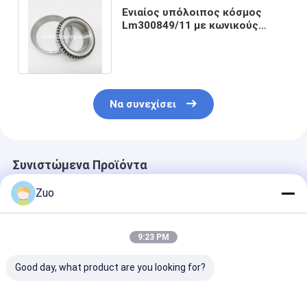
Ενιαίος υπόλοιπος κόσμος
Lm300849/11 με κωνικούς
κυλίνδρους ρουλεμάν της
Nissan Terrano
Να συνεχίσει
Συνιστώμενα Προϊόντα
Zuo
9:23 PM
Good day, what product are you looking for?
37431A/37625
34300/34478 ίντσες
33889/21