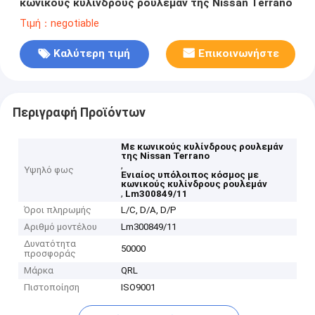
κωνικούς κυλίνδρους ρουλεμάν της Nissan Terrano
Τιμή：negotiable
Καλύτερη τιμή
Επικοινωνήστε
Περιγραφή Προϊόντων
Με κωνικούς κυλίνδρους ρουλεμάν
της Nissan Terrano
,
Υψηλό φως
Ενιαίος υπόλοιπος κόσμος με
κωνικούς κυλίνδρους ρουλεμάν
,
Lm300849/11
Όροι πληρωμής
L/C, D/A, D/P
Αριθμό μοντέλου
Lm300849/11
Δυνατότητα
50000
προσφοράς
Μάρκα
QRL
Πιστοποίηση
ISO9001